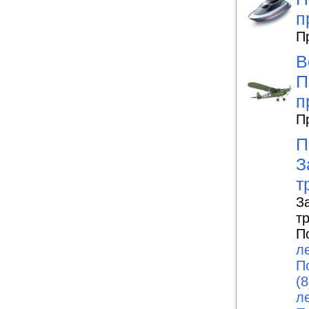
п
П
В
П
п
П
П
З
т
З
т
П
л
П
(8
л