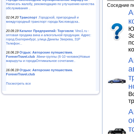
Написать жалобу, рекомендацию по улучшению качества
Соседние п
обслуживания ..
А
02.04.20
Транспорт
.Городской, пригородный и
к
междугородный транспорт города Кисловодска..
Ю
20.09.19
Каталог Предприятий: Торговля:
Vino1.ru -
З
оптовая продажа вина и алкогольной продукции. Адрес:
город Екатеринбург, улица Данилы Зверева, 31Р
п
Телефон:..
к
16.06.19
Отдых: Авторские путешествия.
ForeverTravel.club
.Мини-группы (6-10 человек)Новые
А
маршруты и городаОптимальное сочетание..
а
16.06.19
Отдых: Авторские путешествия.
ForeverTravel.club
т
Посмотреть все
н
В
т
А
о
т