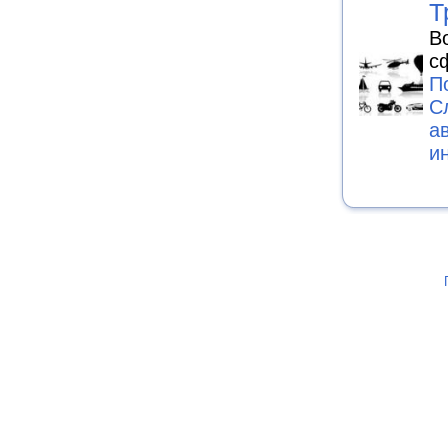
Т
В
с
П
С
а
и