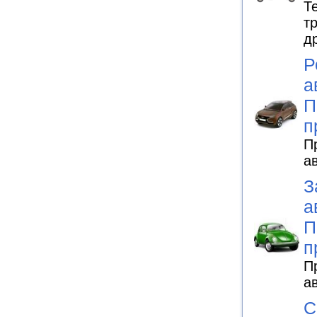
Т
т
д
Р
а
П
п
П
а
З
а
П
п
П
а
С