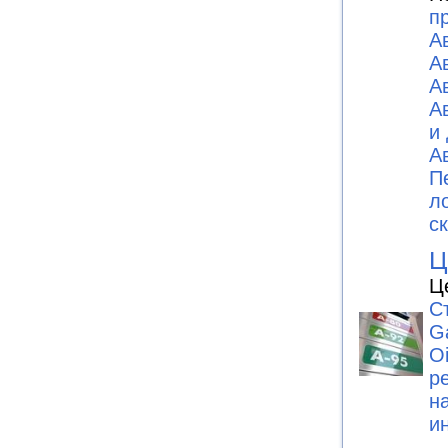
п
А
А
А
А
и
А
П
л
с
Ц
Ц
С
G
Oi
р
н
и