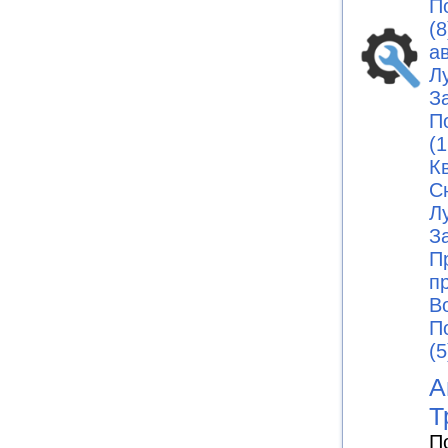
П
(8
а
Л
З
П
(1
К
С
Л
З
П
п
В
П
(5
А
Т
П