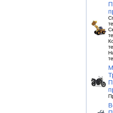
П
п
С
т
С
т
К
т
Н
т
М
Т
П
п
П
В
П