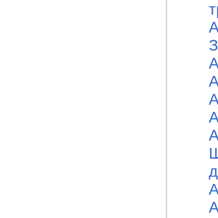
т
А
З
А
А
А
А
А
Ш
д
А
А