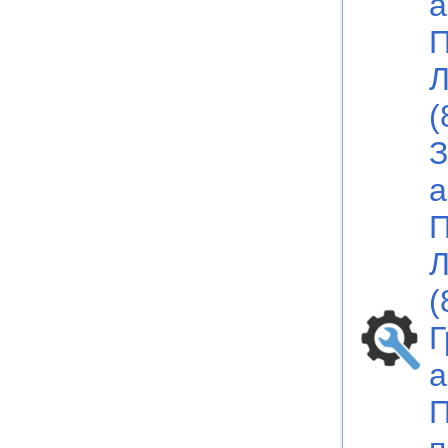
а
П
Л
(
З
а
П
Л
(
Г
а
П