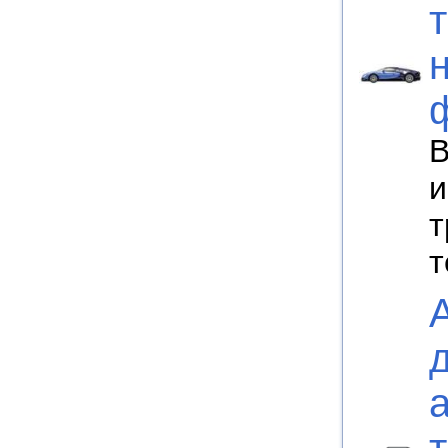
В
и
т
т