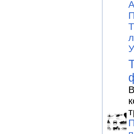
А
П
Т
л
У
В
к
т
П