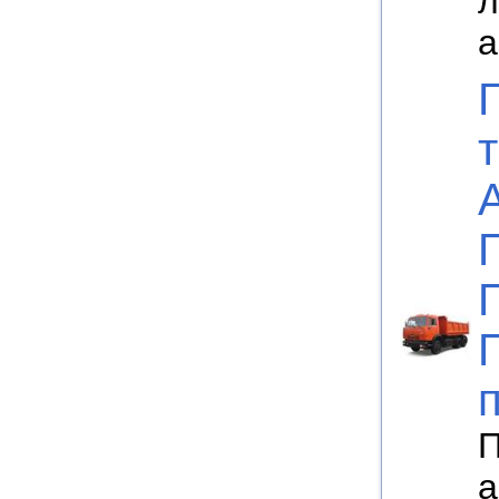
л
а
П
а