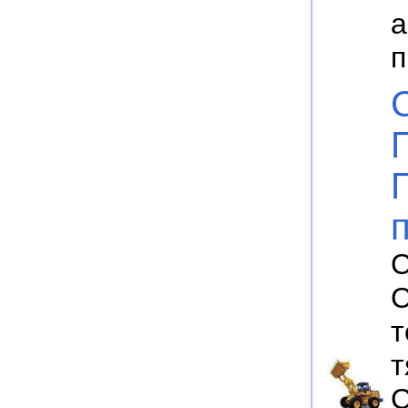
а
п
С
С
т
т
С