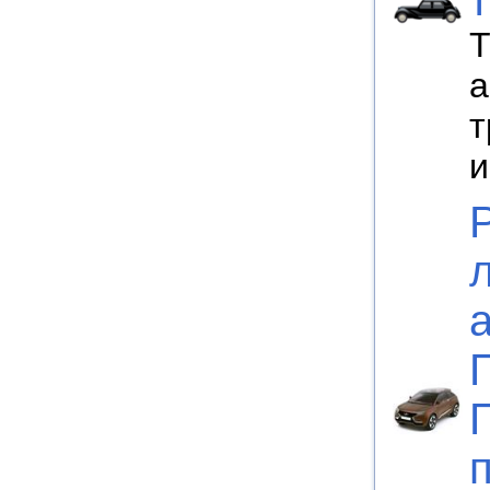
Т
а
т
и