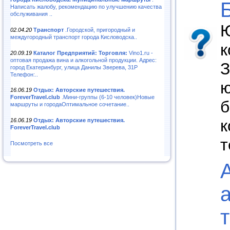
Написать жалобу, рекомендацию по улучшению качества
обслуживания ..
Ю
02.04.20
Транспорт
.Городской, пригородный и
междугородный транспорт города Кисловодска..
к
20.09.19
Каталог Предприятий: Торговля:
Vino1.ru -
оптовая продажа вина и алкогольной продукции. Адрес:
З
город Екатеринбург, улица Данилы Зверева, 31Р
Телефон:..
ю
16.06.19
Отдых: Авторские путешествия.
ForeverTravel.club
.Мини-группы (6-10 человек)Новые
б
маршруты и городаОптимальное сочетание..
к
16.06.19
Отдых: Авторские путешествия.
ForeverTravel.club
т
Посмотреть все