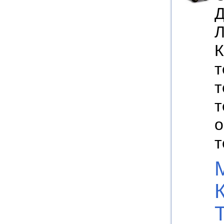
Д
Л
К
т
т
т
о
т