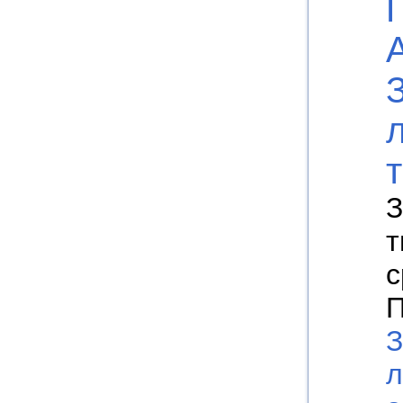
З
т
с
П
З
л