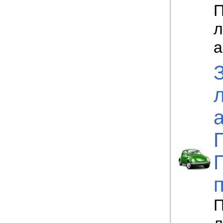
П
л
а
П