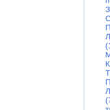
п
З
С
П
Л
(
М
К
Т
П
Л
(
т