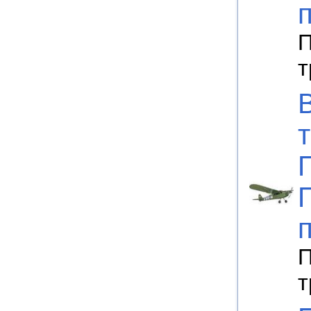
П
т
П
т