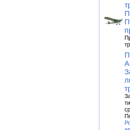
т
П
П
п
П
т
П
А
З
л
т
З
т
с
П
Р
а