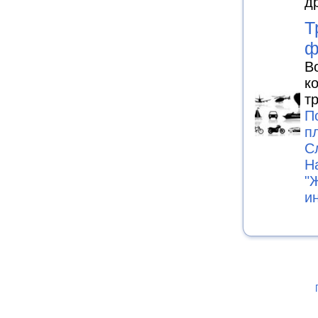
д
Т
ф
В
к
т
П
п
С
Н
"
и