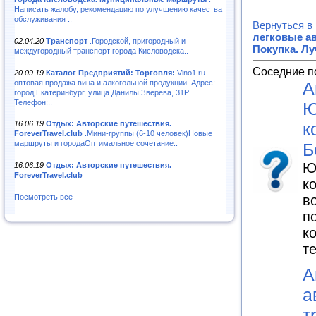
Написать жалобу, рекомендацию по улучшению качества
обслуживания ..
Вернуться в
легковые а
02.04.20
Транспорт
.Городской, пригородный и
Покупка. Л
междугородный транспорт города Кисловодска..
Соседние п
20.09.19
Каталог Предприятий: Торговля:
Vino1.ru -
оптовая продажа вина и алкогольной продукции. Адрес:
А
город Екатеринбург, улица Данилы Зверева, 31Р
Телефон:..
Ю
к
16.06.19
Отдых: Авторские путешествия.
ForeverTravel.club
.Мини-группы (6-10 человек)Новые
маршруты и городаОптимальное сочетание..
Б
Ю
16.06.19
Отдых: Авторские путешествия.
ForeverTravel.club
к
в
Посмотреть все
п
к
т
А
а
т