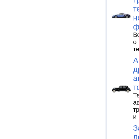
т
н
ф
В
о
т
А
д
а
т
Т
а
т
и
З
л