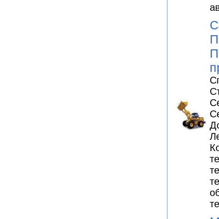
а
С
П
П
п
С
С
С
С
Д
Л
К
т
т
т
о
т