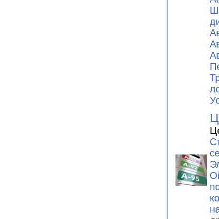
Ш
д
А
А
А
П
Т
л
У
Ц
Ц
С
с
Э
Oi
п
к
н