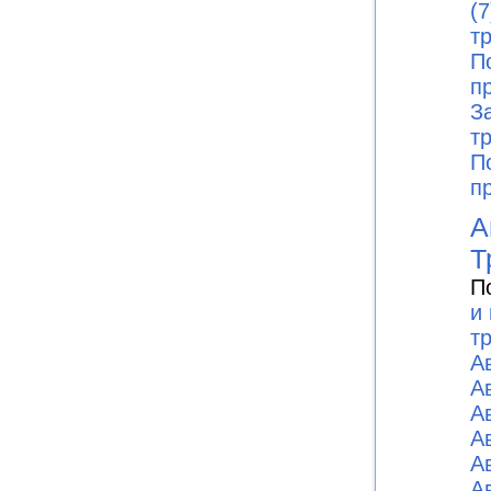
(7
т
П
п
З
т
П
п
А
Т
П
и
т
А
А
А
А
А
А