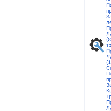
П
п
З
л
П
Л
(8
т
П
Л
(1
С
П
п
З
К
Т
П
Л