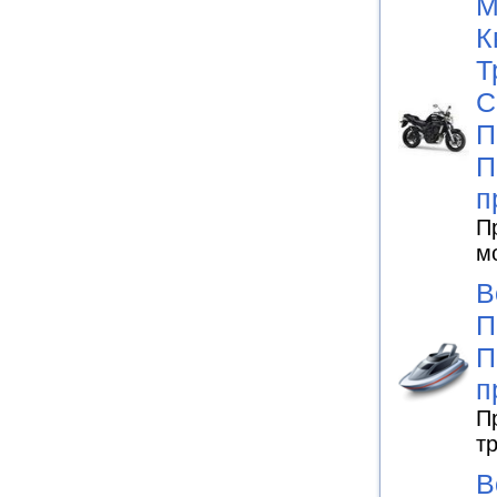
М
К
Т
С
П
П
п
П
м
В
П
П
п
П
т
В