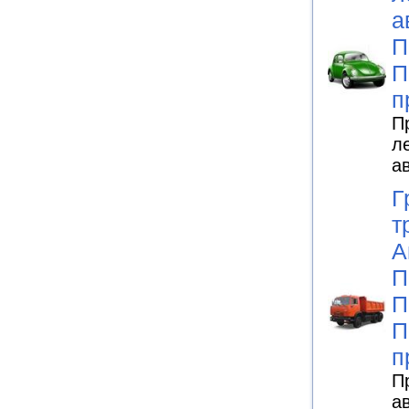
а
П
П
п
П
л
а
Г
т
А
П
П
П
п
П
а