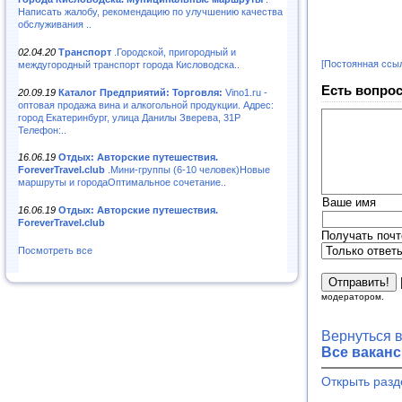
Написать жалобу, рекомендацию по улучшению качества
обслуживания ..
02.04.20
Транспорт
.Городской, пригородный и
[Постоянная ссы
междугородный транспорт города Кисловодска..
Есть вопрос
20.09.19
Каталог Предприятий: Торговля:
Vino1.ru -
оптовая продажа вина и алкогольной продукции. Адрес:
город Екатеринбург, улица Данилы Зверева, 31Р
Телефон:..
16.06.19
Отдых: Авторские путешествия.
ForeverTravel.club
.Мини-группы (6-10 человек)Новые
маршруты и городаОптимальное сочетание..
Ваше имя
16.06.19
Отдых: Авторские путешествия.
ForeverTravel.club
Получать почт
Посмотреть все
модератором.
Вернуться 
Все ваканс
Открыть разд