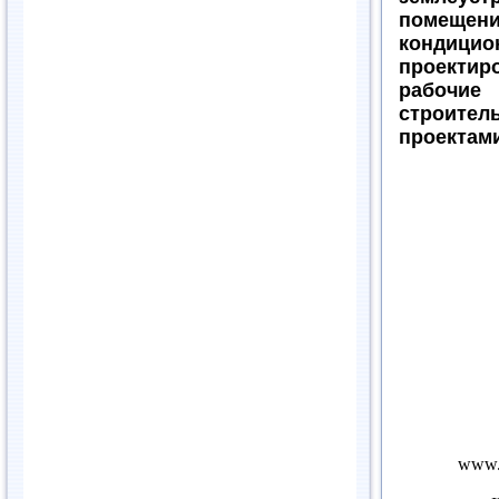
помещен
конди
проекти
рабочие
строите
проектами