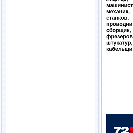
машинист
механик,
станков
проводн
сборщик, 
фрезеров
штукату
кабельщи