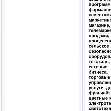
програ
фармаце
клиентам
маркетин
магази
телемарк
продажи
процессов
сельское
безопа
оборудов
текстиль,
сетевые
бизнеса,
торговые
управлен
услуги д
франчай
цветные м
электр
светотехн