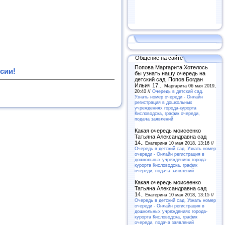
Общение на сайте
Попова Маргарита.Хотелось
сии!
бы узнать нашу очередь на
детский сад. Попов Богдан
Ильич 17...
Маргарита 06 мая 2019,
20:40 //
Очередь в детский сад.
Узнать номер очереди - Онлайн
регистрация в дошкольных
учреждениях города-курорта
Кисловодска, график очереди,
подача заявлений
Какая очередь моисеенко
Татьяна Александравна сад
14..
Екатерина 10 мая 2018, 13:16 //
Очередь в детский сад. Узнать номер
очереди - Онлайн регистрация в
дошкольных учреждениях города-
курорта Кисловодска, график
очереди, подача заявлений
Какая очередь моисеенко
Татьяна Александравна сад
14..
Екатерина 10 мая 2018, 13:15 //
Очередь в детский сад. Узнать номер
очереди - Онлайн регистрация в
дошкольных учреждениях города-
курорта Кисловодска, график
очереди, подача заявлений