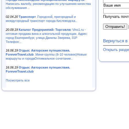
Написать жалобу, рекомендацию по улучшению качества
Ваше имя
обслуживания ..
Получать почт
02.04.20
Транспорт
.Городской, пригородный и
междугородный транспорт города Кисловодска..
20.09.19
Каталог Предприятий: Торговля:
Vino1.ru -
оптовая продажа вина и алкогольной продукции. Адрес:
город Екатеринбург, улица Данилы Зверева, 31Р
Вернуться в
Телефон:..
Открыть разде
16.06.19
Отдых: Авторские путешествия.
ForeverTravel.club
.Мини-группы (6-10 человек)Новые
маршруты и городаОптимальное сочетание..
16.06.19
Отдых: Авторские путешествия.
ForeverTravel.club
Посмотреть все