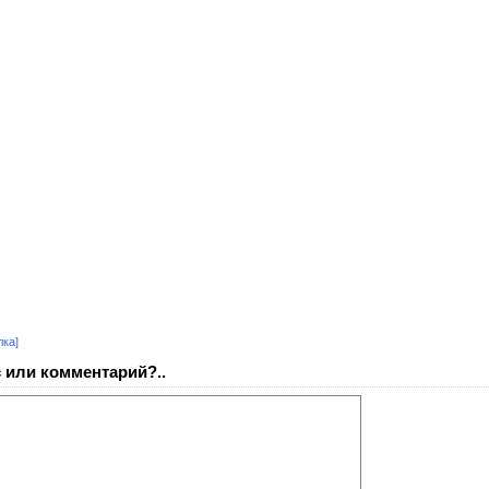
лка]
 или комментарий?..