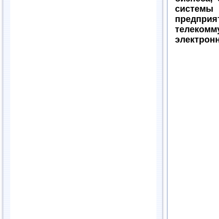
системы
предпри
телекомм
электрон