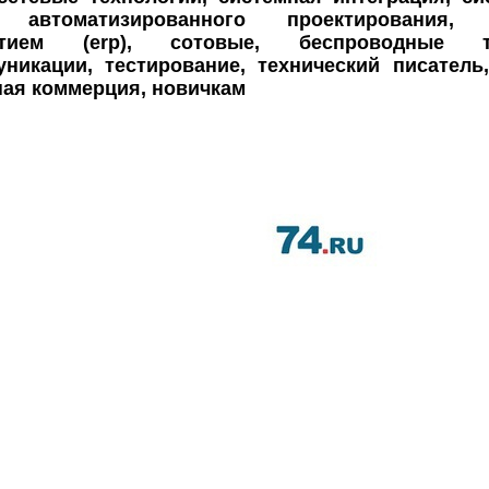
 автоматизированного проектирования,
ятием (erp), сотовые, беспроводные те
уникации, тестирование, технический писатель
ная коммерция, новичкам