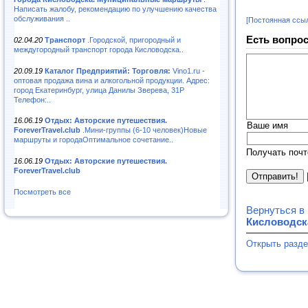
Написать жалобу, рекомендацию по улучшению качества
обслуживания ..
[Постоянная ссы
Есть вопрос
02.04.20
Транспорт
.Городской, пригородный и
междугородный транспорт города Кисловодска..
20.09.19
Каталог Предприятий: Торговля:
Vino1.ru -
оптовая продажа вина и алкогольной продукции. Адрес:
город Екатеринбург, улица Данилы Зверева, 31Р
Телефон:..
16.06.19
Отдых: Авторские путешествия.
Ваше имя
ForeverTravel.club
.Мини-группы (6-10 человек)Новые
маршруты и городаОптимальное сочетание..
Получать почт
16.06.19
Отдых: Авторские путешествия.
ForeverTravel.club
Посмотреть все
Вернуться в
Кисловодск
Открыть разде