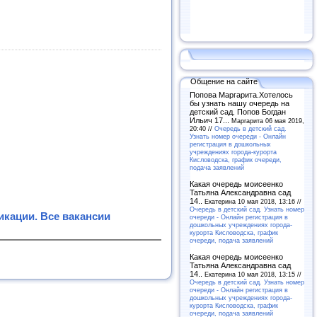
Общение на сайте
Попова Маргарита.Хотелось
бы узнать нашу очередь на
детский сад. Попов Богдан
Ильич 17...
Маргарита 06 мая 2019,
20:40 //
Очередь в детский сад.
Узнать номер очереди - Онлайн
регистрация в дошкольных
учреждениях города-курорта
Кисловодска, график очереди,
подача заявлений
Какая очередь моисеенко
Татьяна Александравна сад
14..
Екатерина 10 мая 2018, 13:16 //
Очередь в детский сад. Узнать номер
кации. Все вакансии
очереди - Онлайн регистрация в
дошкольных учреждениях города-
курорта Кисловодска, график
очереди, подача заявлений
Какая очередь моисеенко
Татьяна Александравна сад
14..
Екатерина 10 мая 2018, 13:15 //
Очередь в детский сад. Узнать номер
очереди - Онлайн регистрация в
дошкольных учреждениях города-
курорта Кисловодска, график
очереди, подача заявлений