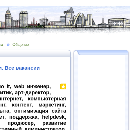
ых
Общение
. Все вакансии
по it, web инженер,
итик, арт-директор,
нтернет, компьютерная
г, контент, маркетинг,
ыта, оптимизация сайта
т, поддержка, helpdesk,
и, продюсер, развитие
истемный администратор,