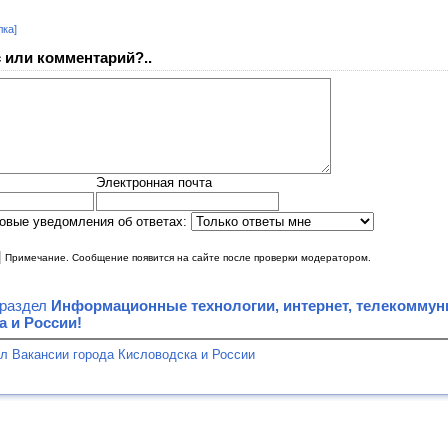
лка]
 или комментарий?..
Электронная почта
овые уведомления об ответах:
|
Примечание. Сообщение появится на сайте после проверки модератором.
 раздел
Информационные технологии, интернет, телекоммуни
а и России!
л Вакансии города Кисловодска и России