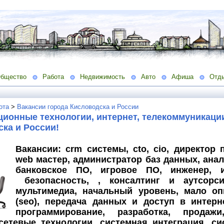
бщество
Работа
Недвижимость
Авто
Афиша
Отд
ота
>
Вакансии города Кисловодска и России
ионные технологии, интернет, телекоммуникации
ка и России!
Вакансии: crm системы, cto, cio, директор 
web мастер, администратор баз данных, анал
банковское ПО, игровое ПО, инженер, и
безопасность, , консалтинг и аутсорсин
мультимедиа, начальный уровень, мало оп
(seo), передача данных и доступ в интерне
программирование, разработка, продаж
 сетевые технологии, системная интеграция, с