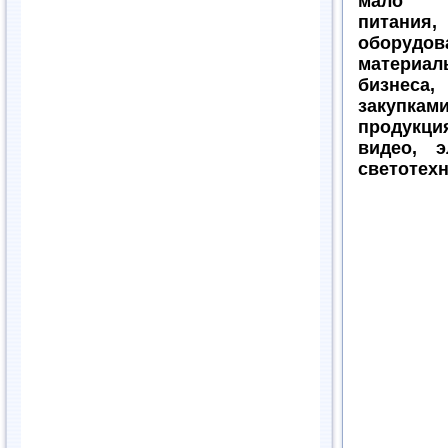
мало
питания,
обору
матери
бизн
закупка
продук
видео, э
светотех