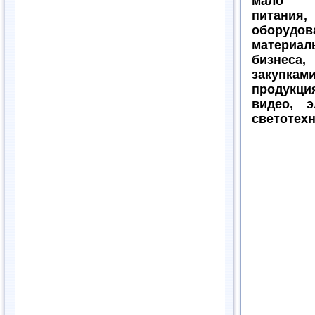
мало
питания,
обору
матери
бизн
закупка
продук
видео, э
светотех