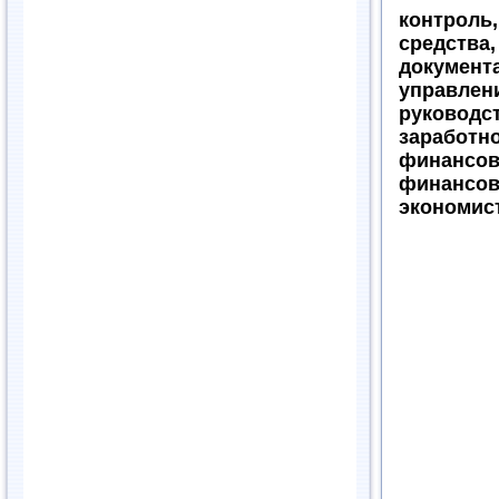
контроль
средст
докумен
управле
руковод
заработн
финансов
финансов
экономист