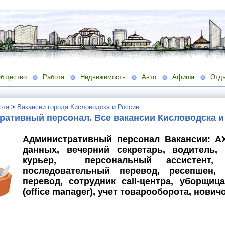
бщество
Работа
Недвижимость
Авто
Афиша
Отд
ота
>
Вакансии города Кисловодска и России
ративный персонал. Все вакансии Кисловодска и
Административный персонал Вакансии: АХ
данных, вечерний секретарь, водитель, 
курьер, персональный ассистент, 
последовательный перевод, ресепшен, 
перевод, сотрудник call-центра, уборщи
(оffice manager), учет товарооборота, новичо