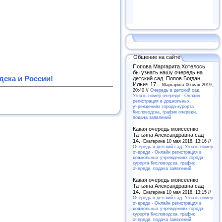
Общение на сайте
Попова Маргарита.Хотелось
бы узнать нашу очередь на
ска и России!
детский сад. Попов Богдан
Ильич 17...
Маргарита 06 мая 2019,
20:40 //
Очередь в детский сад.
Узнать номер очереди - Онлайн
регистрация в дошкольных
учреждениях города-курорта
Кисловодска, график очереди,
подача заявлений
Какая очередь моисеенко
Татьяна Александравна сад
14..
Екатерина 10 мая 2018, 13:16 //
Очередь в детский сад. Узнать номер
очереди - Онлайн регистрация в
дошкольных учреждениях города-
курорта Кисловодска, график
очереди, подача заявлений
Какая очередь моисеенко
Татьяна Александравна сад
14..
Екатерина 10 мая 2018, 13:15 //
Очередь в детский сад. Узнать номер
очереди - Онлайн регистрация в
дошкольных учреждениях города-
курорта Кисловодска, график
очереди, подача заявлений