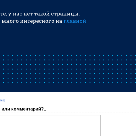
лка]
 или комментарий?..