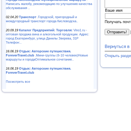
Написать жалобу, рекомендацию по улучшению качества
обслуживания ..
Ваше имя
02.04.20
Транспорт
.Городской, пригородный и
междугородный транспорт города Кисловодска..
Получать почт
20.09.19
Каталог Предприятий: Торговля:
Vino1.ru -
оптовая продажа вина и алкогольной продукции. Адрес:
город Екатеринбург, улица Данилы Зверева, 31Р
Телефон:..
Вернуться в
16.06.19
Отдых: Авторские путешествия.
Открыть разде
ForeverTravel.club
.Мини-группы (6-10 человек)Новые
маршруты и городаОптимальное сочетание..
16.06.19
Отдых: Авторские путешествия.
ForeverTravel.club
Посмотреть все