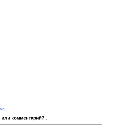
лка]
 или комментарий?..