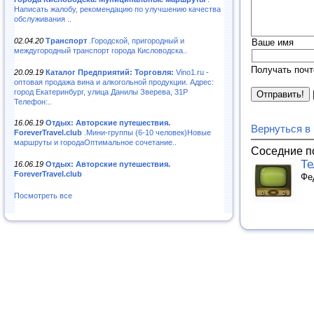
Написать жалобу, рекомендацию по улучшению качества
обслуживания ..
02.04.20
Транспорт
.Городской, пригородный и
Ваше имя
междугородный транспорт города Кисловодска..
Получать почт
20.09.19
Каталог Предприятий: Торговля:
Vino1.ru -
оптовая продажа вина и алкогольной продукции. Адрес:
город Екатеринбург, улица Данилы Зверева, 31Р
Телефон:..
16.06.19
Отдых: Авторские путешествия.
Вернуться в
ForeverTravel.club
.Мини-группы (6-10 человек)Новые
маршруты и городаОптимальное сочетание..
Соседние п
Те
16.06.19
Отдых: Авторские путешествия.
ForeverTravel.club
Фе
Посмотреть все