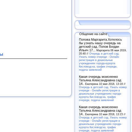
Общение на сайте
Попова Маргарита.Хотелось
бы узнать нашу очередь на
детский сад. Попов Богдан
Ильич 17...
Маргарита 06 мая 2019,
лы
20:40 //
Очередь в детский сад.
Узнать номер очереди - Онлайн
регистрация в дошкольных
учреждениях города-курорта
Кисловодска, график очереди,
подача заявлений
Какая очередь моисеенко
Татьяна Александравна сад
14..
Екатерина 10 мая 2018, 13:16 //
Очередь в детский сад. Узнать номер
очереди - Онлайн регистрация в
дошкольных учреждениях города-
курорта Кисловодска, график
очереди, подача заявлений
Какая очередь моисеенко
Татьяна Александравна сад
14..
Екатерина 10 мая 2018, 13:15 //
Очередь в детский сад. Узнать номер
очереди - Онлайн регистрация в
дошкольных учреждениях города-
курорта Кисловодска, график
очереди, подача заявлений