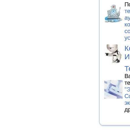
П
т
а
к
с
у
К
И
Т
В
те
"
С
э
д