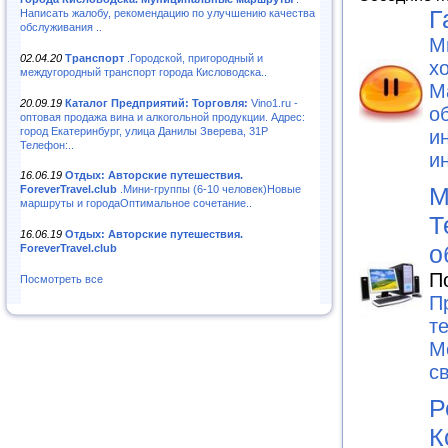
Г
Написать жалобу, рекомендацию по улучшению качества
обслуживания ..
М
02.04.20
Транспорт
.Городской, пригородный и
х
междугородный транспорт города Кисловодска..
M
20.09.19
Каталог Предприятий: Торговля:
Vino1.ru -
о
оптовая продажа вина и алкогольной продукции. Адрес:
город Екатеринбург, улица Данилы Зверева, 31Р
и
Телефон:..
и
16.06.19
Отдых: Авторские путешествия.
М
ForeverTravel.club
.Мини-группы (6-10 человек)Новые
маршруты и городаОптимальное сочетание..
Т
16.06.19
Отдых: Авторские путешествия.
о
ForeverTravel.club
П
Посмотреть все
П
т
М
с
Р
К