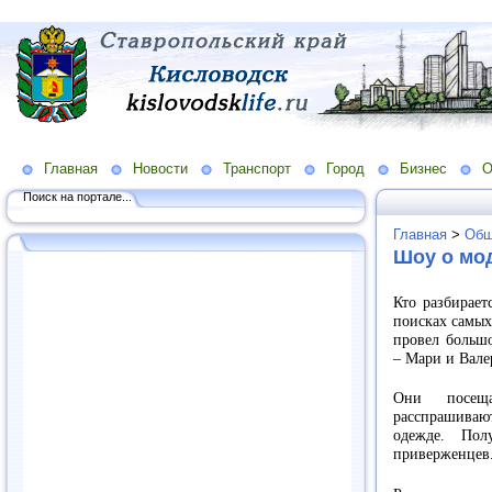
Главная
Новости
Транспорт
Город
Бизнес
О
Поиск на портале...
Главная
>
Общ
Шоу о мод
Кто разбирает
поисках самых
провел большо
– Мари и Вале
Они посеща
расспрашиваю
одежде. Пол
приверженцев