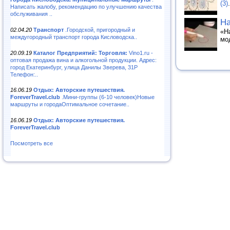
(3)
.
Написать жалобу, рекомендацию по улучшению качества
обслуживания ..
Ha
02.04.20
Транспорт
.Городской, пригородный и
«H
междугородный транспорт города Кисловодска..
мо
20.09.19
Каталог Предприятий: Торговля:
Vino1.ru -
оптовая продажа вина и алкогольной продукции. Адрес:
город Екатеринбург, улица Данилы Зверева, 31Р
Телефон:..
16.06.19
Отдых: Авторские путешествия.
ForeverTravel.club
.Мини-группы (6-10 человек)Новые
маршруты и городаОптимальное сочетание..
16.06.19
Отдых: Авторские путешествия.
ForeverTravel.club
Посмотреть все