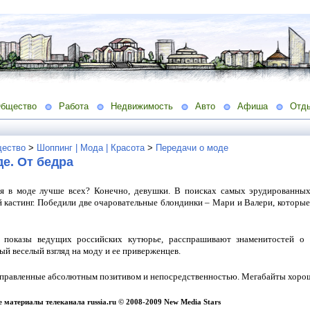
бщество
Работа
Недвижимость
Авто
Афиша
Отд
ество
>
Шоппинг | Мода | Красота
>
Передачи о моде
е. От бедра
я в моде лучше всех? Конечно, девушки. В поисках самых эрудированных 
 кастинг. Победили две очаровательные блондинки – Мари и Валери, которые
показы ведущих российских кутюрье, расспрашивают знаменитостей о 
ый веселый взгляд на моду и ее приверженцев.
правленные абсолютным позитивом и непосредственностью. Мегабайты хорош
 материалы телеканала
russia
.
ru
© 2008-2009
New
Media
Stars