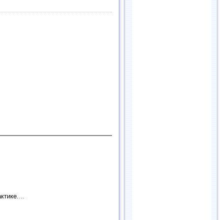
ктике.
...