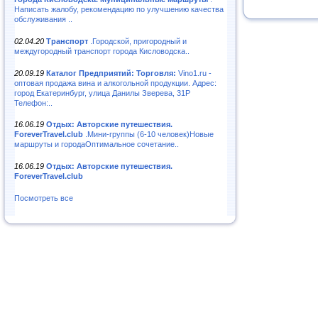
Написать жалобу, рекомендацию по улучшению качества
обслуживания ..
02.04.20
Транспорт
.Городской, пригородный и
междугородный транспорт города Кисловодска..
20.09.19
Каталог Предприятий: Торговля:
Vino1.ru -
оптовая продажа вина и алкогольной продукции. Адрес:
город Екатеринбург, улица Данилы Зверева, 31Р
Телефон:..
16.06.19
Отдых: Авторские путешествия.
ForeverTravel.club
.Мини-группы (6-10 человек)Новые
маршруты и городаОптимальное сочетание..
16.06.19
Отдых: Авторские путешествия.
ForeverTravel.club
Посмотреть все