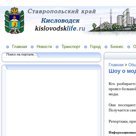
Главная
Новости
Транспорт
Город
Бизнес
О
Поиск на портале...
Главная
>
Общ
Шоу о мод
Кто разбираетс
провел большой
моды.
Они посещают 
Получается сам
Репортажи, при
Информационные