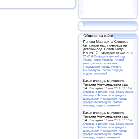
Общение на сайте
Попова Маргарита.Хотелось
бы узнать нашу очередь на
детский сад. Попов Богдан
Ильич 17...
Маргарита 06 мая 2019,
20:40 //
Очередь в детский сад.
Узнать номер очереди - Онлайн
регистрация в дошкольных
учреждениях города-курорта
Кисловодска, график очереди,
подача заявлений
Какая очередь моисеенко
Татьяна Александравна сад
14..
Екатерина 10 мая 2018, 13:16 //
Очередь в детский сад. Узнать номер
очереди - Онлайн регистрация в
дошкольных учреждениях города-
курорта Кисловодска, график
очереди, подача заявлений
Какая очередь моисеенко
Татьяна Александравна сад
14..
Екатерина 10 мая 2018, 13:15 //
Очередь в детский сад. Узнать номер
очереди - Онлайн регистрация в
дошкольных учреждениях города-
курорта Кисловодска, график
очереди, подача заявлений