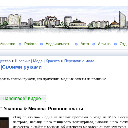
бщество
Работа
Недвижимость
Авто
Афиша
Отд
ество
>
Шоппинг | Мода | Красота
>
Передачи о моде
|Своими руками
делать своими руками, как применить модные советы на практике.
 "Handmade" видео
 Усанова & Милена. Розовое платье
«Гид по стилю» - одна из первых программ о моде на MTV Россия,
пестрого, насыщенного глянцевого тележурнала, наполненного сюж
искусства, дизайна и музыки, об интересах молодежной поп-культуры,