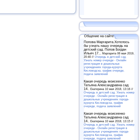
Общение на сайте
Попова Маргарита.Хотелось
бы узнать нашу очередь на
детский сад. Попов Богдан
Ильич 17...
Маргарита 06 мая 2019,
20:40 //
Очередь в детский сад.
Узнать номер очереди - Онлайн
регистрация в дошкольных
учреждениях города-курорта
Кисловодска, график очереди,
подача заявлений
Какая очередь моисеенко
Татьяна Александравна сад
14..
Екатерина 10 мая 2018, 13:16 //
Очередь в детский сад. Узнать номер
очереди - Онлайн регистрация в
дошкольных учреждениях города-
курорта Кисловодска, график
очереди, подача заявлений
Какая очередь моисеенко
Татьяна Александравна сад
14..
Екатерина 10 мая 2018, 13:15 //
Очередь в детский сад. Узнать номер
очереди - Онлайн регистрация в
дошкольных учреждениях города-
курорта Кисловодска, график
очереди, подача заявлений