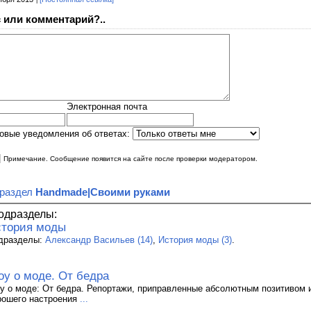
 или комментарий?..
Электронная почта
овые уведомления об ответах:
|
Примечание. Сообщение появится на сайте после проверки модератором.
 раздел
Handmade|Своими руками
одразделы:
тория моды
дразделы:
Александр Васильев (14)
,
История моды (3)
.
у о моде. От бедра
у о моде: От бедра. Репортажи, приправленные абсолютным позитивом 
рошего настроения
...