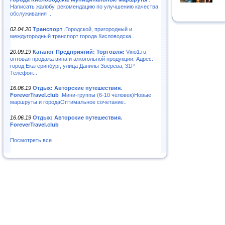
Написать жалобу, рекомендацию по улучшению качества
обслуживания ..
02.04.20
Транспорт
.Городской, пригородный и
междугородный транспорт города Кисловодска..
20.09.19
Каталог Предприятий: Торговля:
Vino1.ru -
оптовая продажа вина и алкогольной продукции. Адрес:
город Екатеринбург, улица Данилы Зверева, 31Р
Телефон:..
16.06.19
Отдых: Авторские путешествия.
ForeverTravel.club
.Мини-группы (6-10 человек)Новые
маршруты и городаОптимальное сочетание..
16.06.19
Отдых: Авторские путешествия.
ForeverTravel.club
Посмотреть все