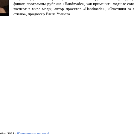
финале программы рубрика «Handmade», как применить модные сов
эксперт в мире моды, автор проектов «Handmade», «Охотники за 
стилю», продюсер Елена Усанова.
ября 2013
[Постоянная ссылка]