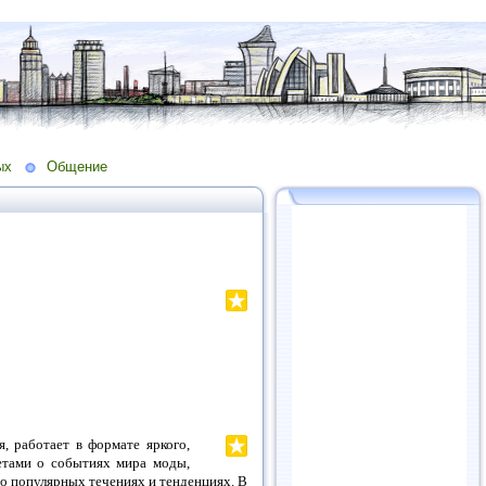
ых
Общение
 работает в формате яркого,
етами о событиях мира моды,
 о популярных течениях и тенденциях. В