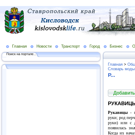
Главная
Новости
Транспорт
Город
Бизнес
О
Поиск на портале...
Главная
>
Общ
Словарь моды
Р...
Добавить
РУКАВИЦ
Рукавицы
- п
руки; род пер
руки) или с д
появилась зн
Когда их нача