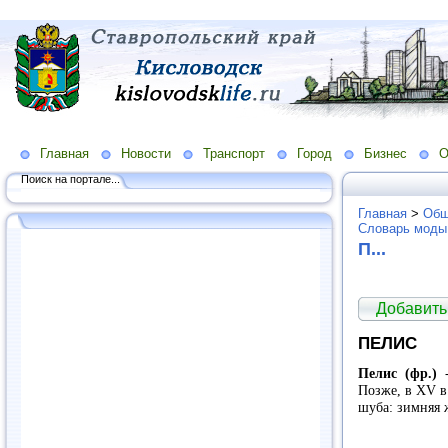
Главная
Новости
Транспорт
Город
Бизнес
О
Поиск на портале...
Главная
>
Общ
Словарь моды
П...
Добавить
ПЕЛИС
Пелис (фр.)
-
Позже, в
XV
в
шуба: зимняя 