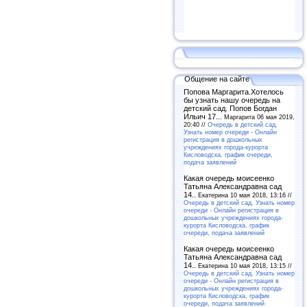
Общение на сайте
Попова Маргарита.Хотелось
бы узнать нашу очередь на
детский сад. Попов Богдан
Ильич 17...
Маргарита 06 мая 2019,
20:40 //
Очередь в детский сад.
Узнать номер очереди - Онлайн
регистрация в дошкольных
учреждениях города-курорта
Кисловодска, график очереди,
подача заявлений
Какая очередь моисеенко
Татьяна Александравна сад
14..
Екатерина 10 мая 2018, 13:16 //
Очередь в детский сад. Узнать номер
очереди - Онлайн регистрация в
дошкольных учреждениях города-
курорта Кисловодска, график
очереди, подача заявлений
Какая очередь моисеенко
Татьяна Александравна сад
14..
Екатерина 10 мая 2018, 13:15 //
Очередь в детский сад. Узнать номер
очереди - Онлайн регистрация в
дошкольных учреждениях города-
курорта Кисловодска, график
очереди, подача заявлений