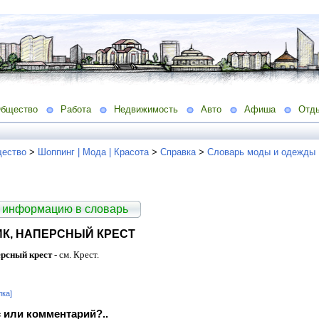
бщество
Работа
Недвижимость
Авто
Афиша
Отд
ество
>
Шоппинг | Мода | Красота
>
Справка
>
Словарь моды и одежды
 информацию в словарь
К, НАПЕРСНЫЙ КРЕСТ
ерсный крест
- см. Крест.
лка]
 или комментарий?..