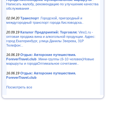
Написать жалобу, рекомендацию по улучшению качества
обслуживания ..
02.04.20
Транспорт
.Городской, пригородный и
междугородный транспорт города Кисловодска..
20.09.19
Каталог Предприятий: Торговля:
Vino1.ru -
оптовая продажа вина и алкогольной продукции. Адрес:
город Екатеринбург, улица Данилы Зверева, 31Р
Телефон:..
16.06.19
Отдых: Авторские путешествия.
ForeverTravel.club
.Мини-группы (6-10 человек)Новые
маршруты и городаОптимальное сочетание..
16.06.19
Отдых: Авторские путешествия.
ForeverTravel.club
Посмотреть все