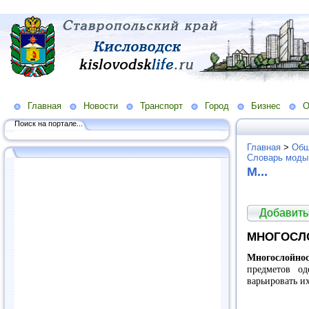
Главная
Новости
Транспорт
Город
Бизнес
О
Поиск на портале...
Главная
>
Общ
Словарь моды
М...
Добавить
МНОГОСЛ
Многослойнос
предметов о
варьировать их