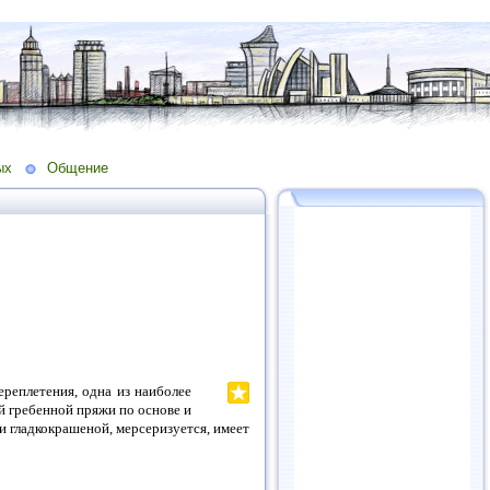
ых
Общение
реплетения, одна из наиболее
й гребенной пряжи по основе и
и гладкокрашеной, мерсеризуется, имеет