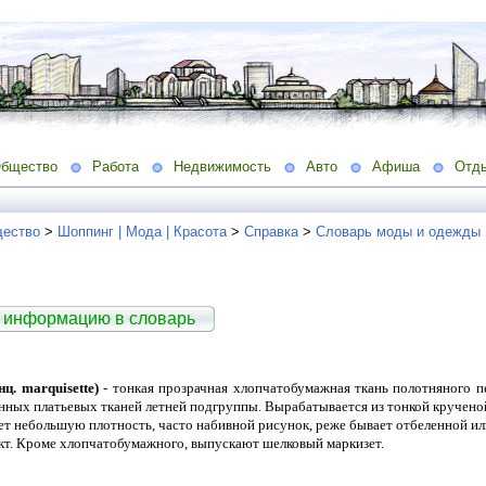
бщество
Работа
Недвижимость
Авто
Афиша
Отд
ество
>
Шоппинг | Мода | Красота
>
Справка
>
Словарь моды и одежды
 информацию в словарь
ц. marquisette)
- тонкая прозрачная хлопчатобумажная ткань полотняного пе
нных платьевых тканей летней подгруппы. Вырабатывается из тонкой кручено
еет небольшую плотность, часто набивной рисунок, реже бывает отбеленной ил
т. Кроме хлопчатобумажного, выпускают шелковый маркизет.