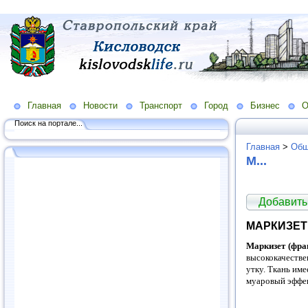
Главная
Новости
Транспорт
Город
Бизнес
О
Поиск на портале...
Главная
>
Общ
М...
Добавить
МАРКИЗЕТ
Маркизет (фран
высококачестве
утку. Ткань им
муаровый эффек