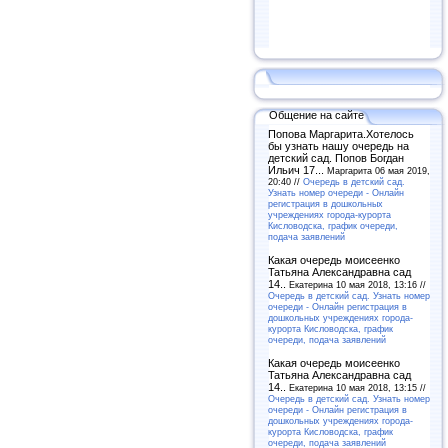
Общение на сайте
Попова Маргарита.Хотелось
бы узнать нашу очередь на
детский сад. Попов Богдан
Ильич 17...
Маргарита 06 мая 2019,
20:40 //
Очередь в детский сад.
Узнать номер очереди - Онлайн
регистрация в дошкольных
учреждениях города-курорта
Кисловодска, график очереди,
подача заявлений
Какая очередь моисеенко
Татьяна Александравна сад
14..
Екатерина 10 мая 2018, 13:16 //
Очередь в детский сад. Узнать номер
очереди - Онлайн регистрация в
дошкольных учреждениях города-
курорта Кисловодска, график
очереди, подача заявлений
Какая очередь моисеенко
Татьяна Александравна сад
14..
Екатерина 10 мая 2018, 13:15 //
Очередь в детский сад. Узнать номер
очереди - Онлайн регистрация в
дошкольных учреждениях города-
курорта Кисловодска, график
очереди, подача заявлений