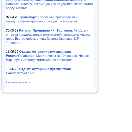
Написать жалобу, рекомендацию по улучшению качества
обслуживания ..
02.04.20
Транспорт
.Городской, пригородный и
междугородный транспорт города Кисловодска..
20.09.19
Каталог Предприятий: Торговля:
Vino1.ru -
оптовая продажа вина и алкогольной продукции. Адрес:
город Екатеринбург, улица Данилы Зверева, 31Р
Телефон:..
16.06.19
Отдых: Авторские путешествия.
ForeverTravel.club
.Мини-группы (6-10 человек)Новые
маршруты и городаОптимальное сочетание..
16.06.19
Отдых: Авторские путешествия.
ForeverTravel.club
Посмотреть все