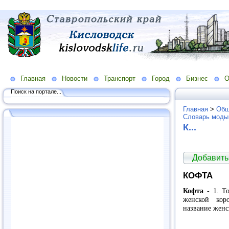
Главная
Новости
Транспорт
Город
Бизнес
О
Поиск на портале...
Главная
>
Общ
Словарь моды
К...
Добавить
КОФТА
Кофта
- 1. То
женской кор
название женс