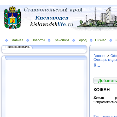
Главная
Новости
Транспорт
Город
Бизнес
О
Поиск на портале...
Главная
>
Общ
Словарь моды
К...
Добавить
КОЖАН
Кожан
- раз
непромокаемое
[Постоянная ссы