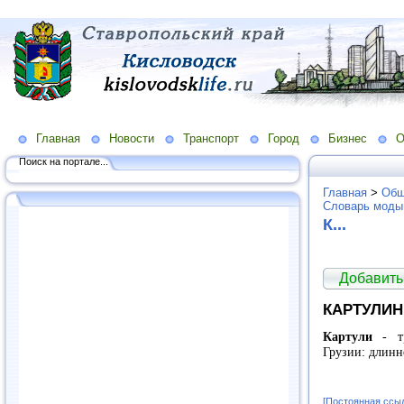
Главная
Новости
Транспорт
Город
Бизнес
О
Поиск на портале...
Главная
>
Общ
Словарь моды
К...
Добавить
КАРТУЛИН
Картули
- т
Грузии: длинно
[Постоянная ссы