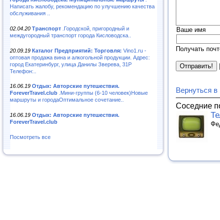
Написать жалобу, рекомендацию по улучшению качества
обслуживания ..
02.04.20
Транспорт
.Городской, пригородный и
Ваше имя
междугородный транспорт города Кисловодска..
Получать почт
20.09.19
Каталог Предприятий: Торговля:
Vino1.ru -
оптовая продажа вина и алкогольной продукции. Адрес:
город Екатеринбург, улица Данилы Зверева, 31Р
Телефон:..
16.06.19
Отдых: Авторские путешествия.
Вернуться в
ForeverTravel.club
.Мини-группы (6-10 человек)Новые
маршруты и городаОптимальное сочетание..
Соседние п
Те
16.06.19
Отдых: Авторские путешествия.
ForeverTravel.club
Фе
Посмотреть все