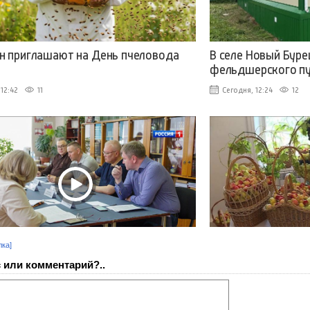
лка]
 или комментарий?..