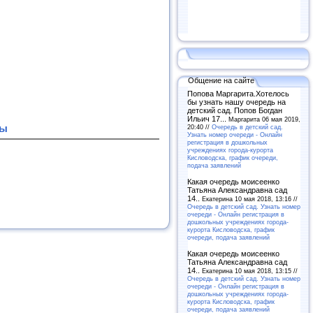
Общение на сайте
Попова Маргарита.Хотелось
бы узнать нашу очередь на
детский сад. Попов Богдан
Ильич 17...
Маргарита 06 мая 2019,
лы
20:40 //
Очередь в детский сад.
Узнать номер очереди - Онлайн
регистрация в дошкольных
учреждениях города-курорта
Кисловодска, график очереди,
подача заявлений
Какая очередь моисеенко
Татьяна Александравна сад
14..
Екатерина 10 мая 2018, 13:16 //
Очередь в детский сад. Узнать номер
очереди - Онлайн регистрация в
дошкольных учреждениях города-
курорта Кисловодска, график
очереди, подача заявлений
Какая очередь моисеенко
Татьяна Александравна сад
14..
Екатерина 10 мая 2018, 13:15 //
Очередь в детский сад. Узнать номер
очереди - Онлайн регистрация в
дошкольных учреждениях города-
курорта Кисловодска, график
очереди, подача заявлений