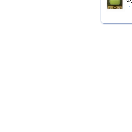
Фе
...