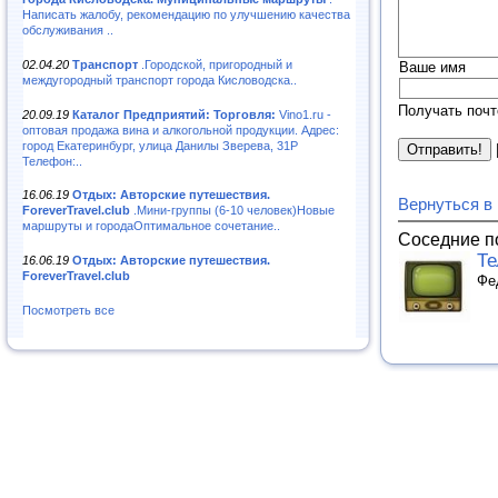
Написать жалобу, рекомендацию по улучшению качества
обслуживания ..
02.04.20
Транспорт
.Городской, пригородный и
Ваше имя
междугородный транспорт города Кисловодска..
Получать почт
20.09.19
Каталог Предприятий: Торговля:
Vino1.ru -
оптовая продажа вина и алкогольной продукции. Адрес:
город Екатеринбург, улица Данилы Зверева, 31Р
Телефон:..
16.06.19
Отдых: Авторские путешествия.
Вернуться в
ForeverTravel.club
.Мини-группы (6-10 человек)Новые
маршруты и городаОптимальное сочетание..
Соседние п
Те
16.06.19
Отдых: Авторские путешествия.
ForeverTravel.club
Фе
Посмотреть все