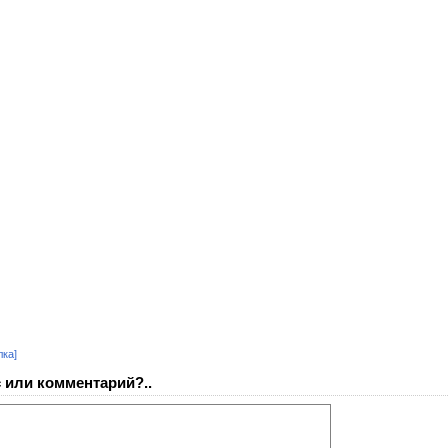
лка]
 или комментарий?..