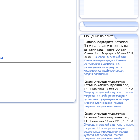
Общение на сайте
Попова Маргарита.Хотелось
бы узнать нашу очередь на
детский сад. Попов Богдан
Ильич 17...
Маргарита 06 мая 2019,
лы
20:40 //
Очередь в детский сад.
Узнать номер очереди - Онлайн
регистрация в дошкольных
учреждениях города-курорта
Кисловодска, график очереди,
подача заявлений
Какая очередь моисеенко
Татьяна Александравна сад
14..
Екатерина 10 мая 2018, 13:16 //
Очередь в детский сад. Узнать номер
очереди - Онлайн регистрация в
дошкольных учреждениях города-
курорта Кисловодска, график
очереди, подача заявлений
Какая очередь моисеенко
Татьяна Александравна сад
14..
Екатерина 10 мая 2018, 13:15 //
Очередь в детский сад. Узнать номер
очереди - Онлайн регистрация в
дошкольных учреждениях города-
курорта Кисловодска, график
очереди, подача заявлений