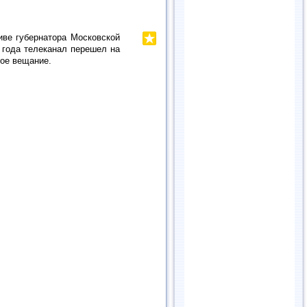
иве губернатора Московской
 года телеканал перешел на
ное вещание.