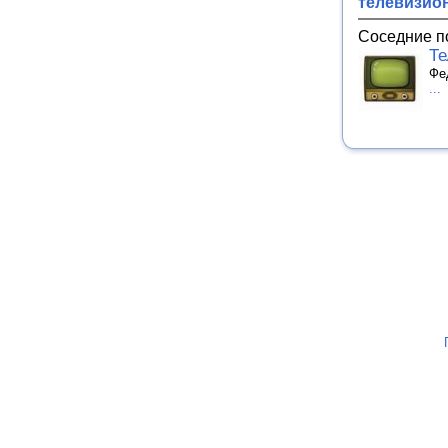
телевизио
Соседние п
Те
Фе
...